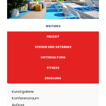
WEITERES
FREIZEIT
SPEISEN UND GETRÄNKE
UNTERHALTUNG
FITNESS
ERHOLUNG
Kunstgalerie
Konferenzraum
Aufzug