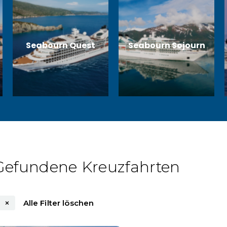
Seabourn Quest
Seabourn Sojourn