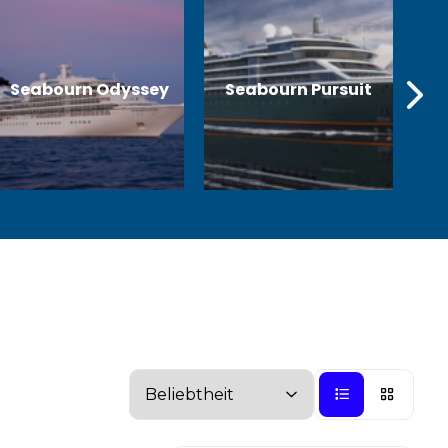
Seabourn Odyssey
Seabourn Pursuit
S