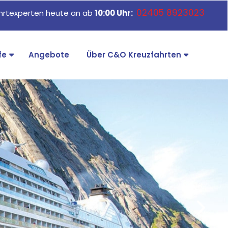
02405 8923023
ahrtexperten heute an ab
10:00 Uhr:
fe
Angebote
Über C&O Kreuzfahrten