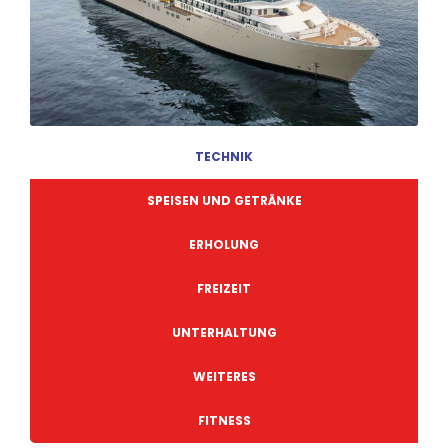
TECHNIK
SPEISEN UND GETRÄNKE
ERHOLUNG
FREIZEIT
UNTERHALTUNG
WEITERES
FITNESS