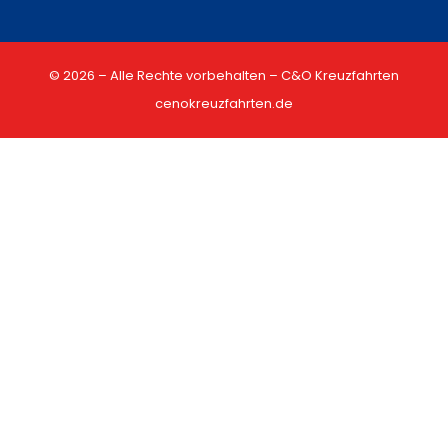
© 2026 – Alle Rechte vorbehalten – C&O Kreuzfahrten
cenokreuzfahrten.de