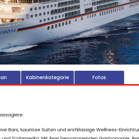
lan
Kabinenkategorie
Fotos
Passagiere.
ive Bars, luxuriöse Suiten und erstklassige Wellness-Einrich
d- und Südamerika. Mit ihrer hervorragenden Gastronomie, i