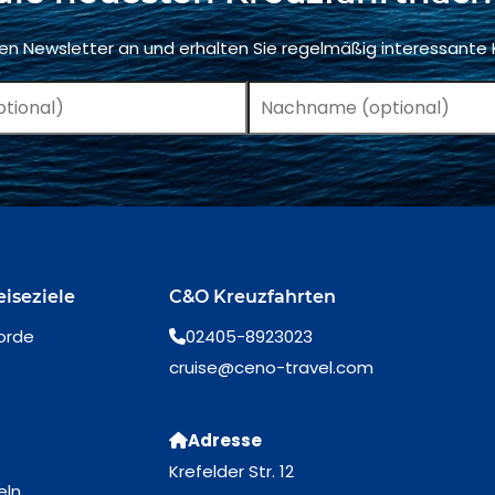
ren Newsletter an und erhalten Sie regelmäßig interessante
eiseziele
C&O Kreuzfahrten
orde
02405-8923023
cruise@ceno-travel.com
Adresse
Krefelder Str. 12
eln