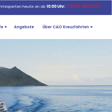
02405 8923023
ahrtexperten heute an ab
10:00 Uhr:
fe
Angebote
Über C&O Kreuzfahrten