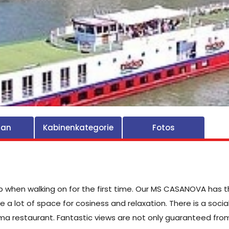
lan
Kabinenkategorie
Fotos
 when walking on for the first time. Our MS CASANOVA has th
a lot of space for cosiness and relaxation. There is a soci
a restaurant. Fantastic views are not only guaranteed from 