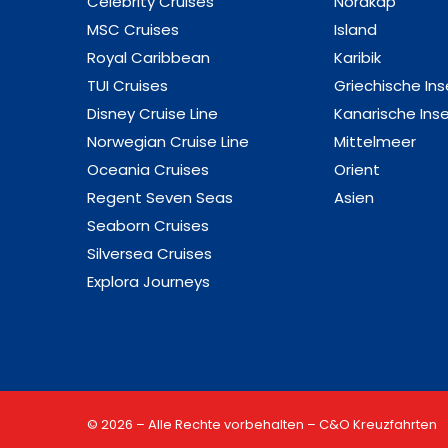
Celebrity Cruises
Nordkap
MSC Cruises
Island
Royal Caribbean
Karibik
TUI Cruises
Griechische Ins
Disney Cruise Line
Kanarische Inse
Norwegian Cruise Line
Mittelmeer
Oceania Cruises
Orient
Regent Seven Seas
Asien
Seaborn Cruises
Silversea Cruises
Explora Journeys
© 2026 – Alle Rechte vorbehalten – C&O Kreuzfahrten