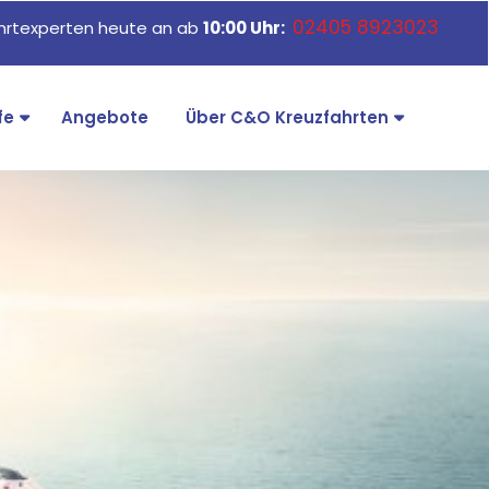
02405 8923023
ahrtexperten heute an ab
10:00 Uhr:
fe
Angebote
Über C&O Kreuzfahrten