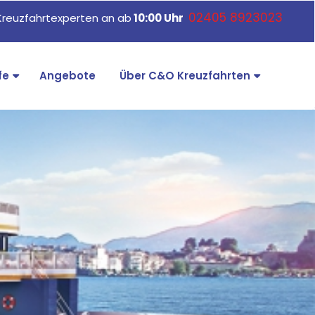
02405 8923023
Kreuzfahrtexperten an ab
10:00 Uhr
fe
Angebote
Über C&O Kreuzfahrten