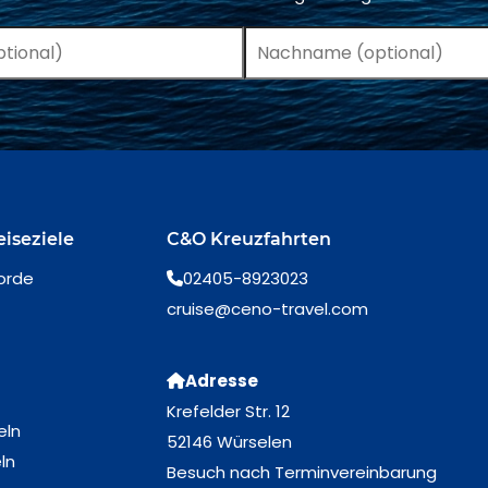
eiseziele
C&O Kreuzfahrten
orde
02405-8923023
cruise@ceno-travel.com
Adresse
Krefelder Str. 12
eln
52146 Würselen
ln
Besuch nach Terminvereinbarung