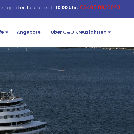
02405 8923023
ahrtexperten heute an ab
10:00 Uhr:
fe
Angebote
Über C&O Kreuzfahrten