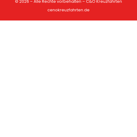
© 2026 – Alle Rechte vorbehalten – C&O Kreuzfahrten
cenokreuzfahrten.de