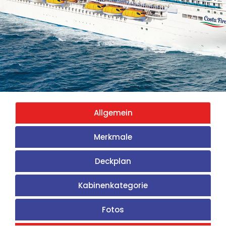
Allgemein
Merkmale
Deckplan
Kabinenkategorie
Fotos