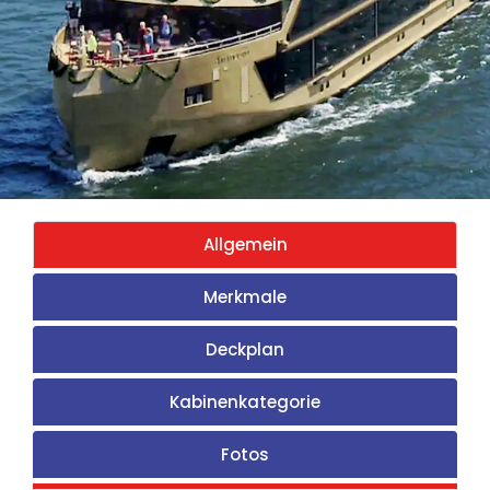
Allgemein
Merkmale
Deckplan
Kabinenkategorie
Fotos