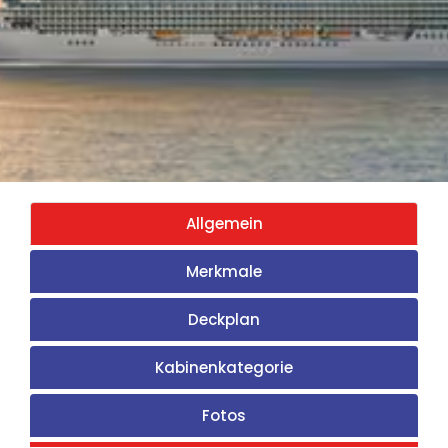
Allgemein
Merkmale
Deckplan
Kabinenkategorie
Fotos