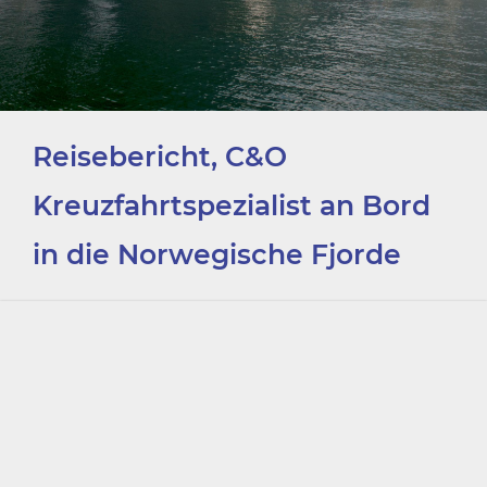
Reisebericht, C&O
Kreuzfahrtspezialist an Bord
in die Norwegische Fjorde