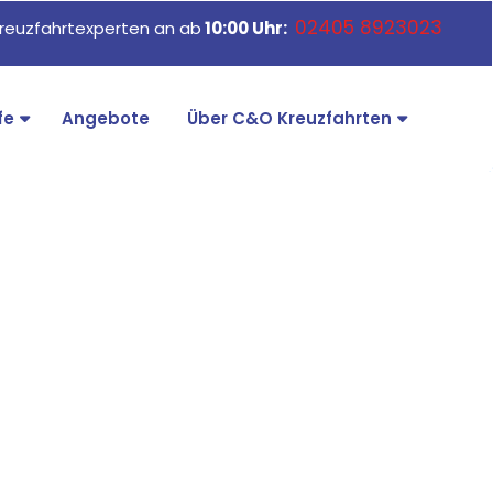
02405 8923023
reuzfahrtexperten an ab
10:00 Uhr:
fe
Angebote
Über C&O Kreuzfahrten