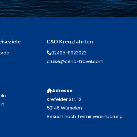
eiseziele
C&O Kreuzfahrten
orde
02405-8923023
cruise@ceno-travel.com
Adresse
eln
Krefelder Str. 12
ln
52146 Würselen
Besuch nach Terminvereinbarung