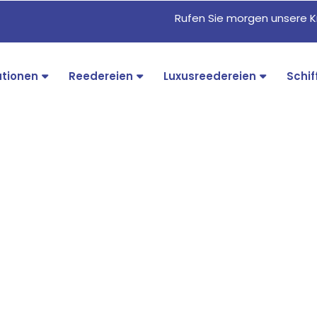
Rufen Sie morgen unsere K
ationen
Reedereien
Luxusreedereien
Schif