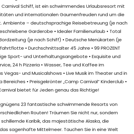
 Carnival Schiff, ist ein schwimmendes Urlaubsresort mit
vitäten und internationalen Gaumenfreuden rund um die
• Int. Ambiente – deutschsprachige Reisebetreuung (je nach
schriebene Garderobe • Idealer Familienurlaub • Total
Bordzeitung (je nach Schiff) • Deutsche Menükarten (je
fahrtflotte • Durchschnittsalter 45 Jahre • 99 PROZENT
ltige Sport- und Unterhaltungsangebote • Exquisite und
ice, 24 h Pizzeria • Wasser, Tee und Kaffee im
s Vegas- und Musicalshows • Live Musik im Theater und in
 Bereiches • Preisgekrönter „Camp Carnival“ Kinderclub •
arnival bietet für Jeden genau das Richtige!
 Vergnügens 23 fantastische schwimmende Resorts von
rschiedlichen Routen! Träumen Sie nicht nur, sondern
 schillernde Karibik, das majestätische Alaska, die
 das sagenhafte Mittelmeer. Tauchen Sie in eine Welt