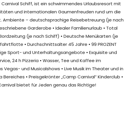
 Carnival Schiff, ist ein schwimmendes Urlaubsresort mit
vitäten und internationalen Gaumenfreuden rund um die
• Int. Ambiente – deutschsprachige Reisebetreuung (je nach
schriebene Garderobe • Idealer Familienurlaub • Total
Bordzeitung (je nach Schiff) • Deutsche Menükarten (je
fahrtflotte • Durchschnittsalter 45 Jahre • 99 PROZENT
ltige Sport- und Unterhaltungsangebote • Exquisite und
ice, 24 h Pizzeria • Wasser, Tee und Kaffee im
s Vegas- und Musicalshows • Live Musik im Theater und in
 Bereiches • Preisgekrönter „Camp Carnival“ Kinderclub •
arnival bietet für Jeden genau das Richtige!