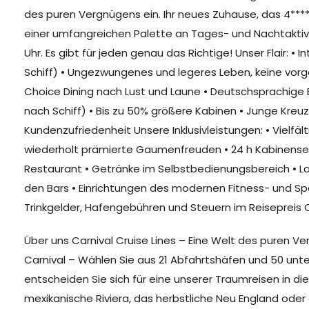
des puren Vergnügens ein. Ihr neues Zuhause, das 4****
einer umfangreichen Palette an Tages- und Nachtakti
Uhr. Es gibt für jeden genau das Richtige! Unser Flair: 
Schiff) • Ungezwungenes und legeres Leben, keine vorge
Choice Dining nach Lust und Laune • Deutschsprachige 
nach Schiff) • Bis zu 50% größere Kabinen • Junge Kreuz
Kundenzufriedenheit Unsere Inklusivleistungen: • Vielfä
wiederholt prämierte Gaumenfreuden • 24 h Kabinenserv
Restaurant • Getränke im Selbstbedienungsbereich • La
den Bars • Einrichtungen des modernen Fitness- und Spa
Trinkgelder, Hafengebühren und Steuern im Reisepreis C
Über uns Carnival Cruise Lines – Eine Welt des puren
Carnival – Wählen Sie aus 21 Abfahrtshäfen und 50 unte
entscheiden Sie sich für eine unserer Traumreisen in die
mexikanische Riviera, das herbstliche Neu England oder