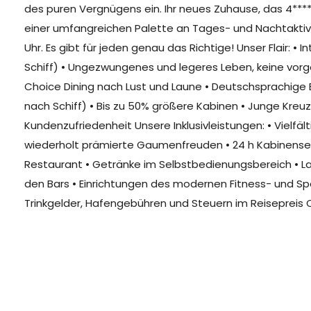
des puren Vergnügens ein. Ihr neues Zuhause, das 4****
einer umfangreichen Palette an Tages- und Nachtakti
Uhr. Es gibt für jeden genau das Richtige! Unser Flair: 
Schiff) • Ungezwungenes und legeres Leben, keine vorge
Choice Dining nach Lust und Laune • Deutschsprachige 
nach Schiff) • Bis zu 50% größere Kabinen • Junge Kreuz
Kundenzufriedenheit Unsere Inklusivleistungen: • Vielfä
wiederholt prämierte Gaumenfreuden • 24 h Kabinenserv
Restaurant • Getränke im Selbstbedienungsbereich • La
den Bars • Einrichtungen des modernen Fitness- und Spa
Trinkgelder, Hafengebühren und Steuern im Reisepreis C