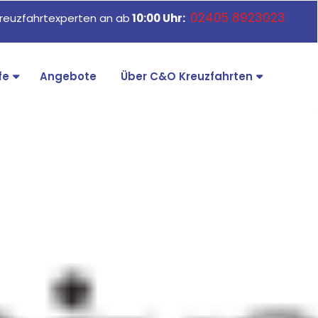
02405 8923023
reuzfahrtexperten an ab
10:00 Uhr:
fe
Angebote
Über C&O Kreuzfahrten