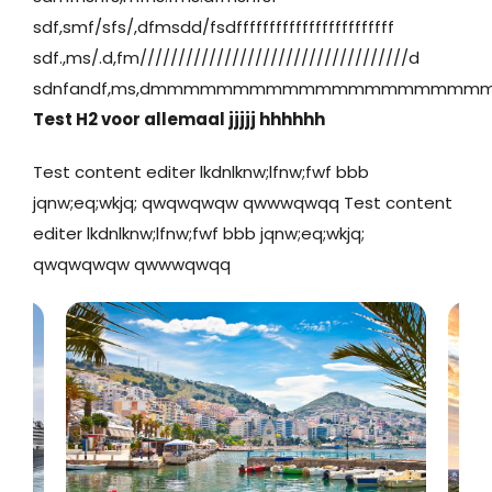
sdf,smf/sfs/,dfmsdd/fsdffffffffffffffffffffffff
sdf.,ms/.d,fm///////////////////////////////////d
sdnfandf,ms,dmmmmmmmmmmmmmmmmmmmm
Test H2 voor allemaal jjjjj hhhhhh
Test content editer lkdnlknw;lfnw;fwf bbb
jqnw;eq;wkjq; qwqwqwqw qwwwqwqq Test content
editer lkdnlknw;lfnw;fwf bbb jqnw;eq;wkjq;
qwqwqwqw qwwwqwqq