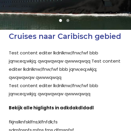
1
2
Cruises naar Caribisch gebied
Test content editer lkdnlknw;lfnw;fwf bbb
jqnw;eq;wkjq; qwqwqwqw qwwwqwqq Test content
editer lkdnlknw;lfnw;fwf bbb jqnw;eq;wkjq;
qwqwqwqw qwwwqwqq
Test content editer lkdnlknw;lfnw;fwf bbb
jqnw;eq;wkjq; qwqwqwqw qwwwqwqq
Bekijk alle higlights in adkdakdldadl
fkjnslknfsklfns;klfnfdk;fs
sdmfnsnfs,mfns.fms.dfmsnfsf