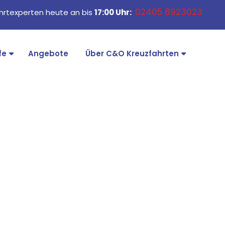
02405 8923023
ahrtexperten heute an bis
17:00 Uhr:
fe
Angebote
Über C&O Kreuzfahrten
ld ontdekken gaat bij AIDA hand in hand met een
we oceaan terwijl u ontspant vanaf het zwembad, de
ns een unieke reis te ontdekken.
 een race op de Racer, een dubbele waterglijbaan op
en van de veelzijdigheid aan boord, maar ontdekt u ook
n AIDA cruises en kies uw droomcruise.