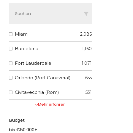
Miami
2,086
Barcelona
1,160
Fort Lauderdale
1,071
Orlando (Port Canaveral)
655
Civitavecchia (Rom)
531
Mehr erfahren
Budget
bis
€
50.000+