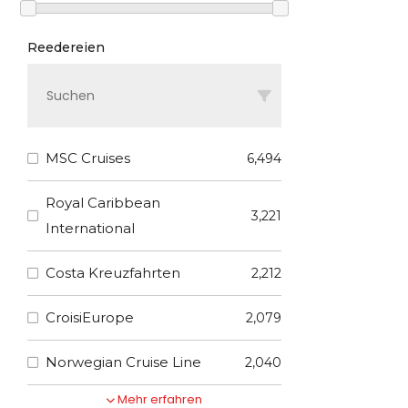
Reedereien
MSC Cruises
6,494
Royal Caribbean
3,221
International
Costa Kreuzfahrten
2,212
CroisiEurope
2,079
Norwegian Cruise Line
2,040
Mehr erfahren