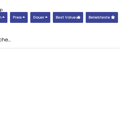
op
m
Preis
Dauer
Best Value
Beliebteste
he...