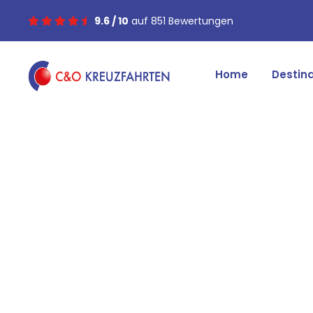
9.6 / 10
auf 851 Bewertungen
Home
Destin
Met AIDA Cruises reist u in stijl en comfort v
vakantie die elke dag nieuwe verrassingen brengt.
sauna of de hangmat op het balk
Onze AIDA cruises zijn ook geschikt voor een actie
het activiteiten dek, of vier feest in alpine stijl v
diverse populaire bestemmingen over d