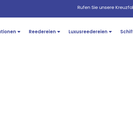
Rufen Sie unsere Kreuzf
ationen
Reedereien
Luxusreedereien
Schif
AIDA Cruises
an de ene droombestemming naar de andere. De were
 Geniet van het uitzicht over de uitgestrekte blau
on van uw hut om vervolgens een nieuwe plek tijde
ve vakantie. Daag de kinderen bijvoorbeeld uit voor
anuit het Duitse Brauhaus. Bij AIDA geniet u niet alle
e hele wereld. Bekijk hier een volledig overzicht va