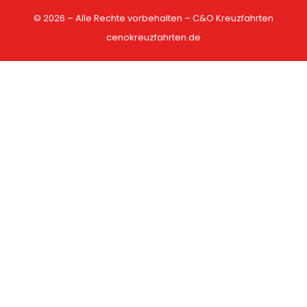
© 2026 – Alle Rechte vorbehalten – C&O Kreuzfahrten
cenokreuzfahrten.de